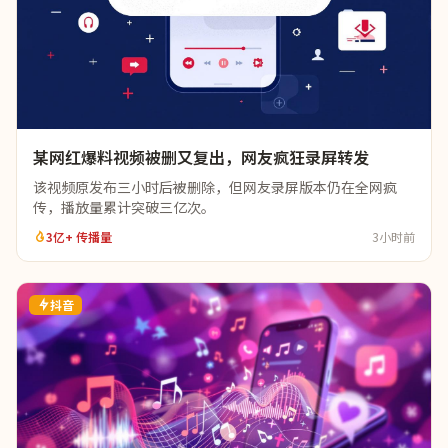
某网红爆料视频被删又复出，网友疯狂录屏转发
该视频原发布三小时后被删除，但网友录屏版本仍在全网疯
传，播放量累计突破三亿次。
3亿+ 传播量
3小时前
抖音