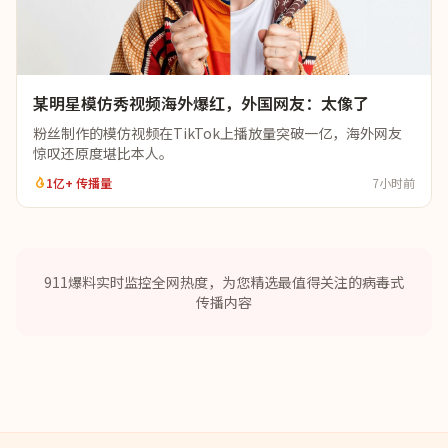
某明星模仿秀视频海外爆红，外国网友：太像了
粉丝制作的模仿视频在TikTok上播放量突破一亿，海外网友
惊叹还原度堪比本人。
1亿+ 传播量
7小时前
911爆料实时监控全网热度，为您精选最值得关注的病毒式
传播内容