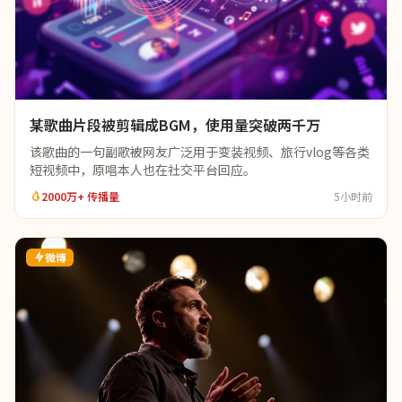
某歌曲片段被剪辑成BGM，使用量突破两千万
该歌曲的一句副歌被网友广泛用于变装视频、旅行vlog等各类
短视频中，原唱本人也在社交平台回应。
2000万+ 传播量
5小时前
微博